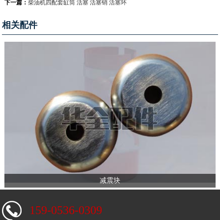
下一篇：
柴油机四配套缸筒 活塞 活塞销 活塞环
相关配件
减震块
159-0536-0309