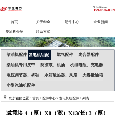
首页
关于华全
配件中心
企业新闻
柴油机介绍
联系方式
柴油机配件
燃气配件
离合器配件
发电机组配
件
柴油机专用皮带
防冻液、机油
机组电瓶、充电器
电压调节器、桥硅
水箱散热器、风扇
大容量油箱
小型汽油机配件
您所在的位置：
首页
>
配件中心
>
发电机组配件
> 列表
配件目录
减震块 4（厚）X8（宽）X13(长) 3（厚）